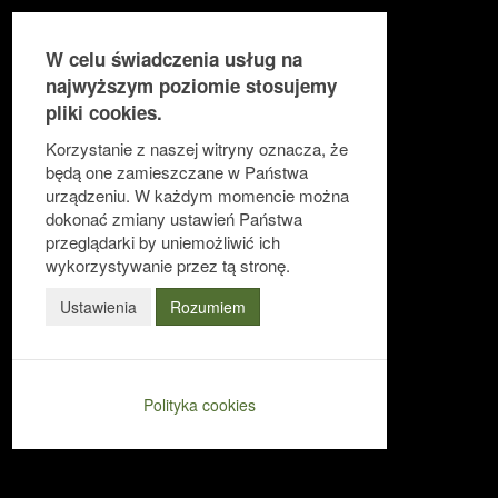
W celu świadczenia usług na
najwyższym poziomie stosujemy
pliki cookies.
Ułatwienia dostępu
Korzystanie z naszej witryny oznacza, że
będą one zamieszczane w Państwa
urządzeniu. W każdym momencie można
dokonać zmiany ustawień Państwa
Odwróć kolory
przeglądarki by uniemożliwić ich
Monochromatyczny
wykorzystywanie przez tą stronę.
Ciemny kontrast
Ustawienia
Rozumiem
Jasny kontrast
Niskie nasycenie
Polityka cookies
Wysokie nasycenie
Zaznacz linki
Zaznacz nagłówki