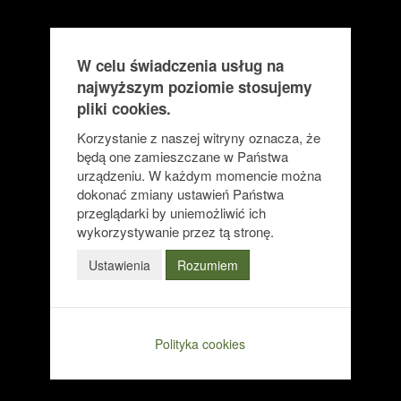
W celu świadczenia usług na
najwyższym poziomie stosujemy
A GŁÓWNA
PLAN/ZASTĘPSTWA
O SZKOLE
ORGANIZACJA SZK
pliki cookies.
Korzystanie z naszej witryny oznacza, że
będą one zamieszczane w Państwa
urządzeniu. W każdym momencie można
dokonać zmiany ustawień Państwa
przeglądarki by uniemożliwić ich
wykorzystywanie przez tą stronę.
Ustawienia
Rozumiem
Polityka cookies