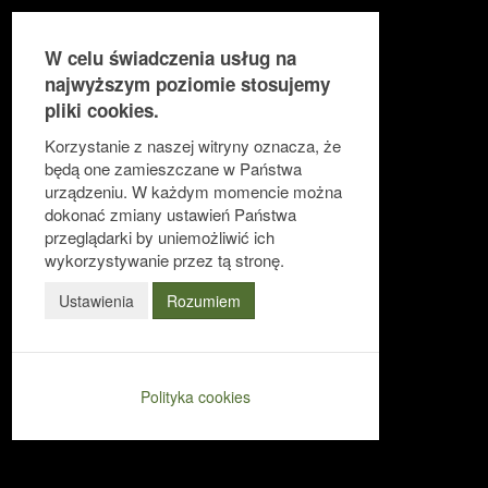
W celu świadczenia usług na
najwyższym poziomie stosujemy
pliki cookies.
Ułatwienia dostępu
Korzystanie z naszej witryny oznacza, że
będą one zamieszczane w Państwa
urządzeniu. W każdym momencie można
dokonać zmiany ustawień Państwa
Odwróć kolory
przeglądarki by uniemożliwić ich
Monochromatyczny
wykorzystywanie przez tą stronę.
Ciemny kontrast
Ustawienia
Rozumiem
Jasny kontrast
Niskie nasycenie
Polityka cookies
Wysokie nasycenie
Zaznacz linki
Zaznacz nagłówki