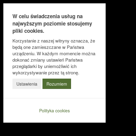
W celu świadczenia usług na
najwyższym poziomie stosujemy
pliki cookies.
Ułatwienia dostępu
Korzystanie z naszej witryny oznacza, że
będą one zamieszczane w Państwa
urządzeniu. W każdym momencie można
dokonać zmiany ustawień Państwa
Odwróć kolory
przeglądarki by uniemożliwić ich
Monochromatyczny
wykorzystywanie przez tą stronę.
Ciemny kontrast
Ustawienia
Rozumiem
Jasny kontrast
Niskie nasycenie
Polityka cookies
Wysokie nasycenie
Zaznacz linki
Zaznacz nagłówki