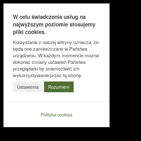
W celu świadczenia usług na
najwyższym poziomie stosujemy
pliki cookies.
Ułatwienia dostępu
Korzystanie z naszej witryny oznacza, że
będą one zamieszczane w Państwa
urządzeniu. W każdym momencie można
dokonać zmiany ustawień Państwa
Odwróć kolory
przeglądarki by uniemożliwić ich
Monochromatyczny
wykorzystywanie przez tą stronę.
Ciemny kontrast
Ustawienia
Rozumiem
Jasny kontrast
Niskie nasycenie
Polityka cookies
Wysokie nasycenie
Zaznacz linki
Zaznacz nagłówki