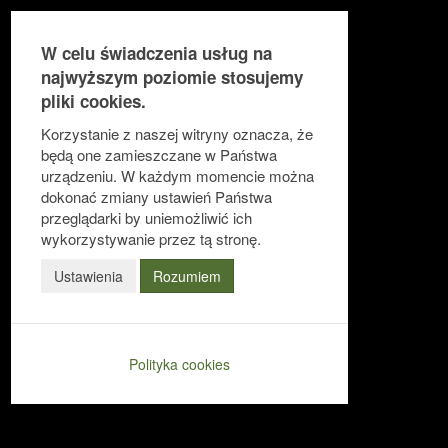
W celu świadczenia usług na
najwyższym poziomie stosujemy
pliki cookies.
Ułatwienia dostępu
Korzystanie z naszej witryny oznacza, że
będą one zamieszczane w Państwa
urządzeniu. W każdym momencie można
dokonać zmiany ustawień Państwa
Odwróć kolory
przeglądarki by uniemożliwić ich
Monochromatyczny
wykorzystywanie przez tą stronę.
Ciemny kontrast
Ustawienia
Rozumiem
Jasny kontrast
Niskie nasycenie
Polityka cookies
Wysokie nasycenie
Zaznacz linki
Zaznacz nagłówki