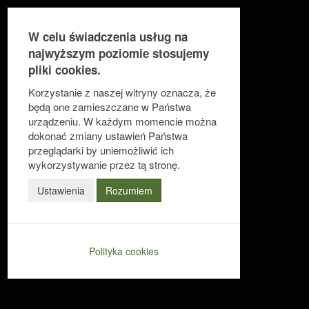
W celu świadczenia usług na
najwyższym poziomie stosujemy
pliki cookies.
Ułatwienia dostępu
Korzystanie z naszej witryny oznacza, że
będą one zamieszczane w Państwa
urządzeniu. W każdym momencie można
dokonać zmiany ustawień Państwa
Odwróć kolory
przeglądarki by uniemożliwić ich
Monochromatyczny
wykorzystywanie przez tą stronę.
Ciemny kontrast
Ustawienia
Rozumiem
Jasny kontrast
Niskie nasycenie
Polityka cookies
Wysokie nasycenie
Zaznacz linki
Zaznacz nagłówki